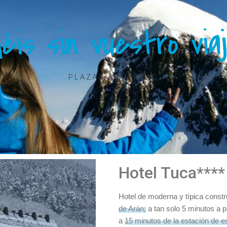
éis sin vuestro via
PLAZAS LIMITADAS
Hotel Tuca****
Hotel de moderna y típica const
de Arán;
a tan solo 5 minutos a pi
a
15 minutos de la estación de e