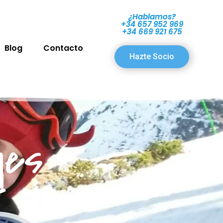
¿Hablamos?
+34 657 952 969
+34 669 921 675
Blog
Contacto
Hazte Socio
yes
t